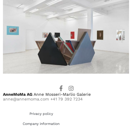
AnneMoMa AG
Anne Mosseri-Marlio Galerie
anne@annemoma.com
+41 79 392 7234
Privacy policy
Company information